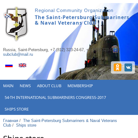
Перейти к основному содержанию
Regional Сommunity Оrganization
The Saint-Petersburg Submariners
& Naval Veterans Club
Russia, Saint-Petersburg, +7 (812) 323-24-67, +7 (812) 323-07-78
subclub@mail.ru
MAIN
NEWS
ABOUT CLUB
MEMBERSHIP
54-TH INTERNATIONAL SUBMARINERS CONGRESS-2017
SHIPS STORE
Главная
/
The Saint-Petersburg Submariners & Naval Veterans
Club
/
Ships store