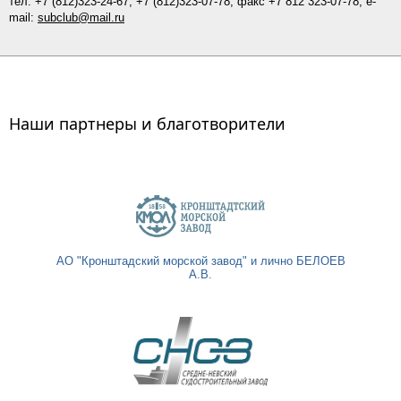
тел.
+7 (812)
323-24-67,
+7 (812)323-07-
78
, факс +7 812 323-07-78; e-
mail:
subclub@mail.ru
Наши партнеры и благотворители
АО "Кронштадский морской завод" и лично БЕЛОЕВ
А.В.