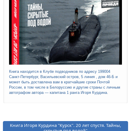
Книга находится в Клубе подводников по адресу 199004
Санкт-Петербург, Васильевский остров, 5 линия , дом 46-Б и
может быть доставлена вам в кратчайшие сроки Почтой
России, в том числе в Белоруссию и другие страны с личным
автографом автора — капитана 1 ранга Игоря Курдина.
Книга Игоря Курдина "Курск". 20 лет спустя. Тайны,
скрытые под водой"