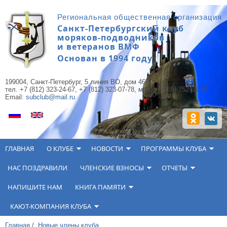
Перейти к основному содержанию
Региональная общественная организация
Санкт-Петербургский клуб
моряков-подводников
и ветеранов ВМФ
Основан в 1994 году
199004, Санкт-Петербург, 5 линия ВО, дом 46Б,
тел. +7 (812) 323-24-67, +7 (812) 323-07-78, моб. +7(965) 752-63-25.
Email:
subclub@mail.ru
ГЛАВНАЯ
О КЛУБЕ
НОВОСТИ
ПРОГРАММЫ КЛУБА
НАС ПОЗДРАВИЛИ
ЧЛЕНСКИЕ ВЗНОСЫ
ОТЧЕТЫ
НАПИШИТЕ НАМ
КНИГА ПАМЯТИ
КАЮТ-КОМПАНИЯ КЛУБА
Главная
/
Новые члены клуба