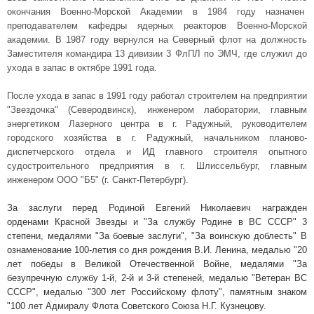
окончания Военно-Морской Академии в 1984 году назначен
преподавателем
кафедры ядерных реакторов Военно-Морской
академии. В 1987 году вернулся на Северный флот на должность
Заместителя командира 13 дивизии 3 ФлПЛ по ЭМЧ, где служил до
ухода в запас в октябре 1991 года.
После ухода в запас в 1991 году работал строителем на предприятии
"Звездочка" (Северодвинск), инженером лаборатории, главным
энергетиком Лазерного центра в г. Радужный, руководителем
городского хозяйства в г. Радужный, начальником планово-
диспетчерского отдела и ИД главного строителя опытного
судостроительного предприятия в г. Шлиссельбург, главным
инженером ООО "Б5" (г. Санкт-Петербург).
За заслуги перед Родиной Евгений Николаевич награжден
орденами Красной Звезды и "За службу Родине в ВС СССР" 3
степени, медалями
"За боевые заслуги", "За воинскую доблесть" В
ознаменование 100-летия со дня рождения В.И. Ленина, медалью "20
лет победы в Великой Отечественной Войне, медалями "За
безупречную службу 1-й, 2-й и 3-й степеней, медалью "Ветеран ВС
СССР", медалью "300 лет Российскому флоту", памятным знаком
"100 лет Адмиралу Флота Советского Союза Н.Г. Кузнецову.