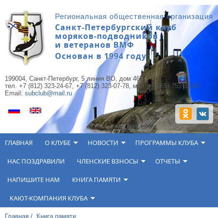
Перейти к основному содержанию
Региональная общественная организация
Санкт-Петербургский клуб
моряков-подводников
и ветеранов ВМФ
Основан в 1994 году
199004, Санкт-Петербург, 5 линия ВО, дом 46Б,
тел. +7 (812) 323-24-67, +7 (812) 323-07-78, моб. +7(965) 752-63-25.
Email:
subclub@mail.ru
ГЛАВНАЯ
О КЛУБЕ
НОВОСТИ
ПРОГРАММЫ КЛУБА
НАС ПОЗДРАВИЛИ
ЧЛЕНСКИЕ ВЗНОСЫ
ОТЧЕТЫ
НАПИШИТЕ НАМ
КНИГА ПАМЯТИ
КАЮТ-КОМПАНИЯ КЛУБА
Главная
/
Книга памяти