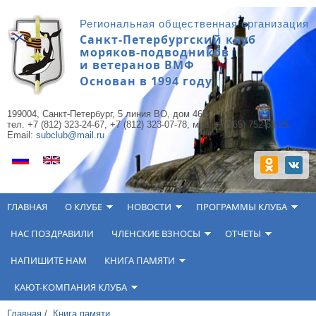
Перейти к основному содержанию
Региональная общественная организация
Санкт-Петербургский клуб
моряков-подводников
и ветеранов ВМФ
Основан в 1994 году
199004, Санкт-Петербург, 5 линия ВО, дом 46Б,
тел. +7 (812) 323-24-67, +7 (812) 323-07-78, моб. +7(965) 752-63-25.
Email:
subclub@mail.ru
ГЛАВНАЯ
О КЛУБЕ
НОВОСТИ
ПРОГРАММЫ КЛУБА
НАС ПОЗДРАВИЛИ
ЧЛЕНСКИЕ ВЗНОСЫ
ОТЧЕТЫ
НАПИШИТЕ НАМ
КНИГА ПАМЯТИ
КАЮТ-КОМПАНИЯ КЛУБА
Главная
/
Книга памяти