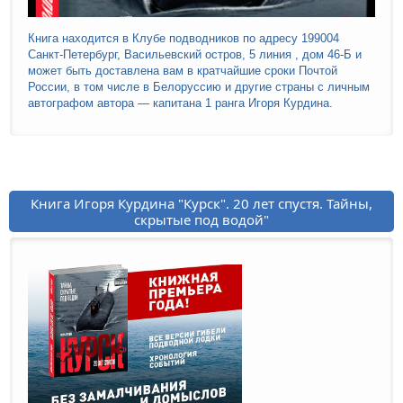
Книга находится в Клубе подводников по адресу 199004
Санкт-Петербург, Васильевский остров, 5 линия , дом 46-Б и
может быть доставлена вам в кратчайшие сроки Почтой
России, в том числе в Белоруссию и другие страны с личным
автографом автора — капитана 1 ранга Игоря Курдина.
Книга Игоря Курдина "Курск". 20 лет спустя. Тайны,
скрытые под водой"