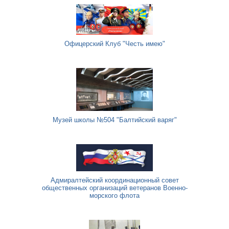
Офицерский Клуб "Честь имею"
Музей школы №504 "Балтийский варяг"
Адмиралтейский координационный совет
общественных организаций ветеранов Военно-
морского флота