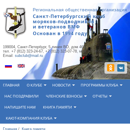
Перейти к основному содержанию
Региональная общественная организация
Санкт-Петербургский клуб
моряков-подводников
и ветеранов ВМФ
Основан в 1994 году
199004, Санкт-Петербург, 5 линия ВО, дом 46Б,
тел. +7 (812) 323-24-67, +7 (812) 323-07-78, моб. +7(965) 752-63-25.
Email:
subclub@mail.ru
ГЛАВНАЯ
О КЛУБЕ
НОВОСТИ
ПРОГРАММЫ КЛУБА
НАС ПОЗДРАВИЛИ
ЧЛЕНСКИЕ ВЗНОСЫ
ОТЧЕТЫ
НАПИШИТЕ НАМ
КНИГА ПАМЯТИ
КАЮТ-КОМПАНИЯ КЛУБА
Главная
/
Книга памяти