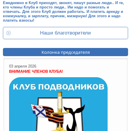
Ежедневно в Клуб приходят, звонят, пишут разные люди.. И те,
кто члены Клуба и просто люди.. Им надо и помогать и
отвечать. Для этого Клуб должен работать. И платить аренду и
коммуналку, и зарплату, причем, мизерную! Для этого и надо
платить взносы!
Наши благотворители
Колонка председателя
03 апреля 2026
ВНИМАНИЕ ЧЛЕНОВ КЛУБА!