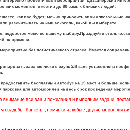
 и
интересно провести свои мероприятия. Дизайнерский интерь
кренних
моментов, вместив до 80 самых близких людей.
ешаете, как все будет: можно приносить свои алкогольные на
 или
рассчитывать на наш алкоголь, какой вы выберете.
е, недорогое меню по вашему выбору.Празднуйте столько,скол
ий по времени.
мероприятие без логистического стресса. Имеется современны
ронировать заранее люкс с сауной.В зале установлена проф
а.
предоставить бесплатный автобус на 19 мест и больше, если
я парковка для автомобилей на весь срок проведения меропр
 внимание все ваши пожелания и выполним задачи, поставл
м свадьбы, банкеты , поминки и любые другие мероприятия