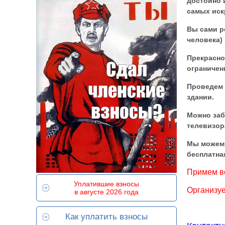
достойно
самых ис
Вы сами р
человека)
Прекрасно
ограничен
Проведем 
здании.
Можно заб
телевизор
Мы можем 
бесплатна
Примем во
Уплатившие взносы
Организуе
в августе 2026 года
Как уплатить взносы