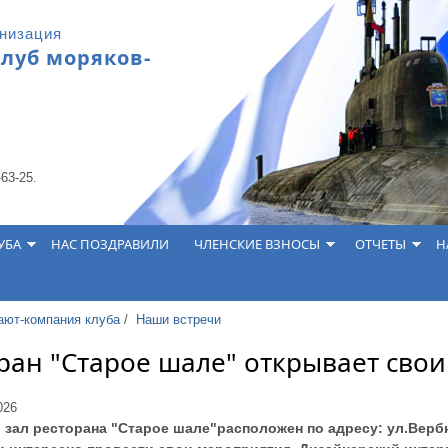
анизация
клуб моряков-
-63-25.
УБА
НАС ПОЗДРАВИЛИ
ЧЛЕНСКИЕ ВЗНОСЫ
ОТЧЕТЫ
Н
ают-компания клуба
/
Наши встречи
ран "Старое шале" открывает свои 
026
зал ресторана "Старое шале"расположен по адресу: ул.Вербная