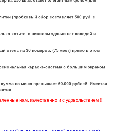
ер на 250 кв.м. станет элегантным фоном для
питки (пробковый сбор составляет 500 руб. с
ько хотите, в нежилом здании нет соседей и
й отель на 30 номеров. (75 мест) прямо в этом
ессиональная караоке-система с большим экраном
 сумма по меню превышает 60.000 рублей. Имеется
иятия.
енные нам, качественно и с удовольствием !!!
.