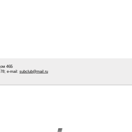
дом 46Б
78; e-mail:
subclub@mail.ru