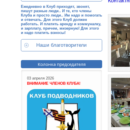
Контактн
Ежедневно в Клуб приходят, звонят,
пишут разные люди.. И те, кто члены
Клуба и просто люди.. Им надо и помогать
и отвечать. Для этого Клуб должен
работать. И платить аренду и коммуналку,
и зарплату, причем, мизерную! Для этого
и надо платить взносы!
Наши благотворители
Колонка председателя
03 апреля 2026
ВНИМАНИЕ ЧЛЕНОВ КЛУБА!