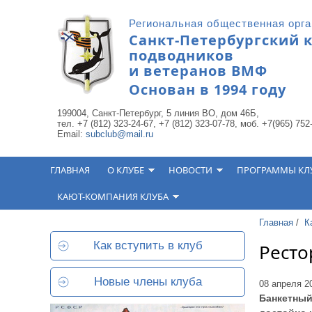
Перейти к основному содержанию
Региональная общественная орг
Санкт-Петербургский 
подводников
и ветеранов ВМФ
Основан в 1994 году
199004, Санкт-Петербург, 5 линия ВО, дом 46Б,
тел. +7 (812) 323-24-67, +7 (812) 323-07-78, моб. +7(965) 752
Email:
subclub@mail.ru
ГЛАВНАЯ
О КЛУБЕ
НОВОСТИ
ПРОГРАММЫ КЛ
КАЮТ-КОМПАНИЯ КЛУБА
Главная
/
К
Как вступить в клуб
Ресто
Новые члены клуба
08 апреля 2
Банкетный 