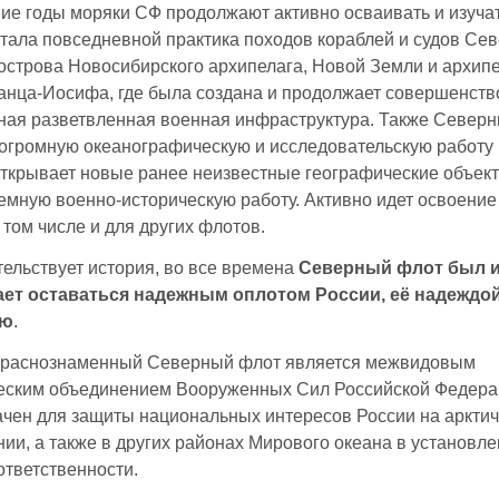
ие годы моряки СФ продолжают активно осваивать и изуча
Стала повседневной практика походов кораблей и судов Се
острова Новосибирского архипелага, Новой Земли и архип
нца-Иосифа, где была создана и продолжает совершенств
ная разветвленная военная инфраструктура. Также Север
огромную океанографическую и исследовательскую работу 
открывает новые ранее неизвестные географические объект
емную военно-историческую работу. Активно идет освоение
в том числе и для других флотов.
тельствует история, во все времена
Северный флот был 
ет оставаться надежным оплотом России, её надеждой
ью
.
Краснознаменный Северный флот является межвидовым
ческим объединением Вооруженных Сил Российской Федера
чен для защиты национальных интересов России на аркти
ии, а также в других районах Мирового океана в установл
ответственности.