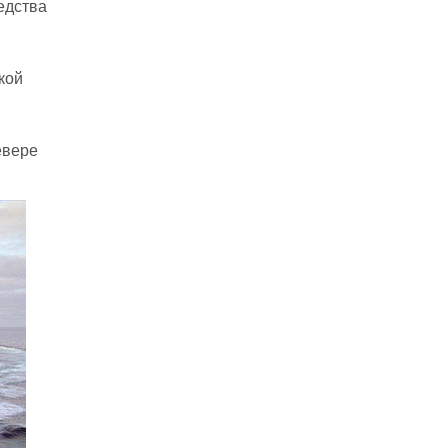
едства
кой
евере