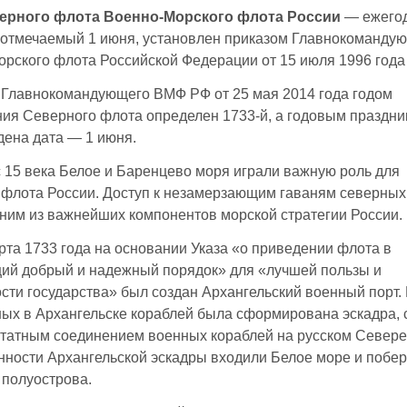
ерного флота Военно-Морского флота России
— ежего
 отмечаемый 1 июня, установлен приказом Главнокоманду
рского флота Российской Федерации от 15 июля 1996 года
 Главнокомандующего ВМФ РФ от 25 мая 2014 года годом
ия Северного флота определен 1733-й, а годовым праздн
ена дата — 1 июня.
 15 века Белое и Баренцево моря играли важную роль для
 флота России. Доступ к незамерзающим гаваням северны
ним из важнейших компонентов морской стратегии России.
арта 1733 года на основании Указа «о приведении флота в
ий добрый и надежный порядок» для «лучшей пользы и
сти государства» был создан Архангельский военный порт.
ых в Архангельске кораблей была сформирована эскадра,
атным соединением военных кораблей на русском Севере.
нности Архангельской эскадры входили Белое море и побе
 полуострова.