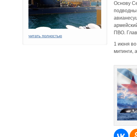
Основу С
подводные
авианесущ
армейский
ПВО. Глав
читать полностью
1 июня во
митинги, 