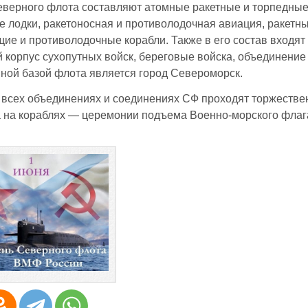
еверного флота составляют атомные ракетные и торпедны
 лодки, ракетоносная и противолодочная авиация, ракетны
ие и противолодочные корабли. Также в его состав входят
 корпус сухопутных войск, береговые войска, объединение
ной базой флота является город Североморск.
 всех объединениях и соединениях СФ проходят торжеств
а на кораблях — церемонии подъема Военно‑морского флаг