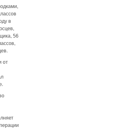
лодками,
классов
оду в
осцев,
щика, 56
лассов,
цев.
и от
ал
е.
во
олняет
операции