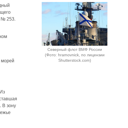
дный
ющего
 № 253.
иком
Северный флот ВМФ России
(Фото: hramovnick, по лицензии
Shutterstock.com)
х морей
 Из
 ставшая
 В зону
режье