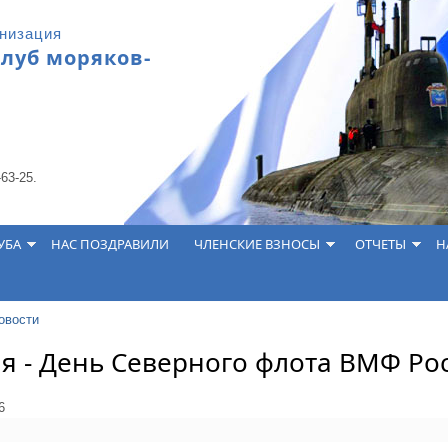
анизация
клуб моряков-
-63-25.
УБА
НАС ПОЗДРАВИЛИ
ЧЛЕНСКИЕ ВЗНОСЫ
ОТЧЕТЫ
Н
овости
я - День Северного флота ВМФ Ро
6