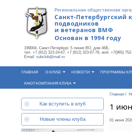
Перейти к основному содержанию
Региональная общественная орг
Санкт-Петербургский 
подводников
и ветеранов ВМФ
Основан в 1994 году
199004, Санкт-Петербург, 5 линия ВО, дом 46Б,
тел. +7 (812) 323-24-67, +7 (812) 323-07-78, моб. +7(965) 752
Email:
subclub@mail.ru
ГЛАВНАЯ
О КЛУБЕ
НОВОСТИ
ПРОГРАММЫ КЛ
КАЮТ-КОМПАНИЯ КЛУБА
Главная
/
Н
Как вступить в клуб
1 июн
Новые члены клуба
01 июня 202