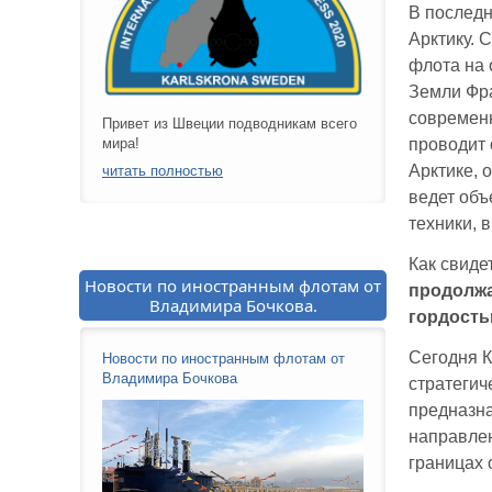
В последн
Арктику. 
флота на 
Земли Фра
современ
Привет из Швеции подводникам всего
проводит 
мира!
Арктике, 
читать полностью
ведет объ
техники, 
Как свиде
Новости по иностранным флотам от
продолжа
Владимира Бочкова.
гордост
Сегодня 
Новости по иностранным флотам от
Владимира Бочкова
стратеги
предназна
направлен
границах 