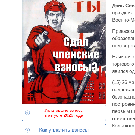
День Сев
праздник,
Военно-Мо
Приказом
образован
подтвержд
Начиная с
торгового
явился од
(15) 26 м
надлежащ
безопасно
построенн
Уплатившие взносы
первым шт
в августе 2026 года
ответстве
Кольского
Как уплатить взносы