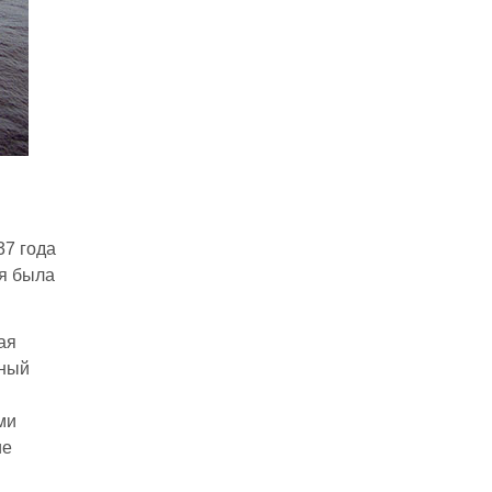
37 года
я была
ая
рный
ми
ие