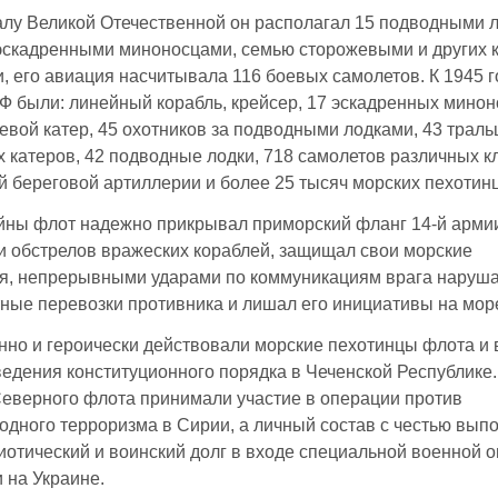
чалу Великой Отечественной он располагал 15 подводными 
эскадренными миноносцами, семью сторожевыми и других 
, его авиация насчитывала 116 боевых самолетов. К 1945 г
Ф были: линейный корабль, крейсер, 17 эскадренных минон
евой катер, 45 охотников за подводными лодками, 43 траль
 катеров, 42 подводные лодки, 718 самолетов различных к
й береговой артиллерии и более 25 тысяч морских пехотин
йны флот надежно прикрывал приморский фланг 14-й арми
и обстрелов вражеских кораблей, защищал свои морские
я, непрерывными ударами по коммуникациям врага наруш
ные перевозки противника и лишал его инициативы на мор
но и героически действовали морские пехотинцы флота и 
едения конституционного порядка в Чеченской Республике.
еверного флота принимали участие в операции против
дного терроризма в Сирии, а личный состав с честью вып
иотический и воинский долг в входе специальной военной 
 на Украине.