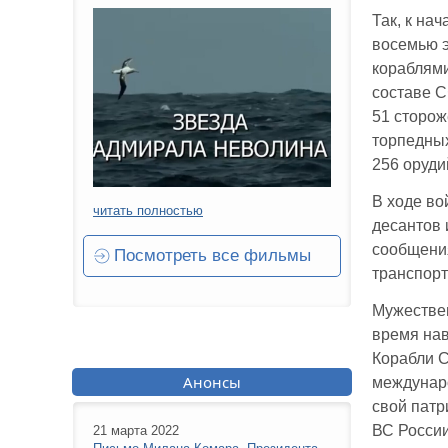
Так, к на
восемью 
кораблями
составе С
51 сторож
торпедных
256 оруди
В ходе во
читать полностью
десантов 
сообщени
Посмотреть все фильмы
транспорт
Мужествен
время нав
Корабли С
Анонсы
междунаро
свой патр
ВС России
21 марта 2022