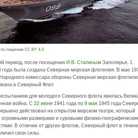
, по лицензии
CC BY 4.0
ий период, после посещения
И.В. Сталиным
Заполярья,
1
 года была создана Северная морская флотилия. В мае 19
 Народного комиссара обороны Северная морская флотили
вана в Северный Флот.
испытанием для молодого Северного флота явилась Велик
енная война. С
22 июня
1941 года по
9 мая
1945 года Севе
ерывно действовал на открытом морском театре, который
я огромными размерами и суровыми физико-географически
тями. В отличие от других флотов, Северный флот в течен
личил свои силы.