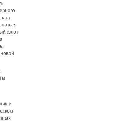
ть
верного
елага
оваться
ный флот
в
ы,
 новой
и
 и
ции и
ческом
енных