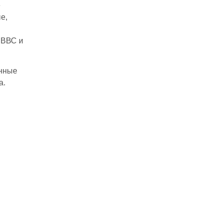
е
е,
 ВВС и
енные
а.