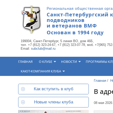
Перейти к основному содержанию
Региональная общественная орг
Санкт-Петербургский 
подводников
и ветеранов ВМФ
Основан в 1994 году
199004, Санкт-Петербург, 5 линия ВО, дом 46Б,
тел. +7 (812) 323-24-67, +7 (812) 323-07-78, моб. +7(965) 752
Email:
subclub@mail.ru
ГЛАВНАЯ
О КЛУБЕ
НОВОСТИ
ПРОГРАММЫ КЛ
КАЮТ-КОМПАНИЯ КЛУБА
Главная
/
Н
Как вступить в клуб
В адр
Новые члены клуба
08 мая 2026