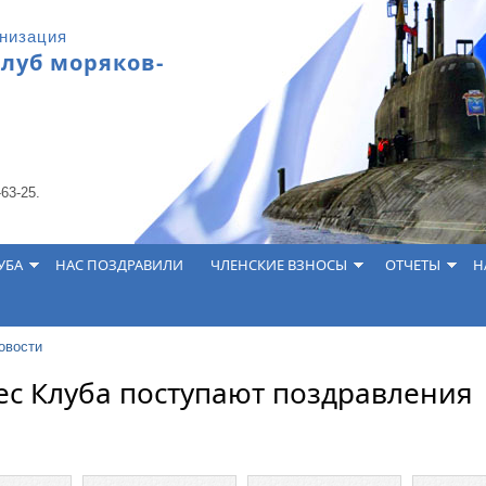
анизация
клуб моряков-
-63-25.
УБА
НАС ПОЗДРАВИЛИ
ЧЛЕНСКИЕ ВЗНОСЫ
ОТЧЕТЫ
Н
овости
ес Клуба поступают поздравления