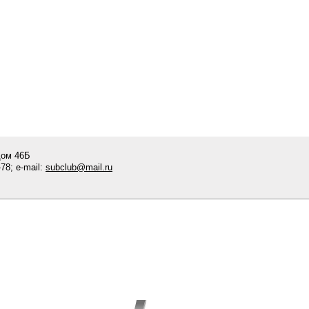
дом 46Б
78; e-mail:
subclub@mail.ru