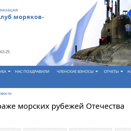
анизация
клуб моряков-
-63-25.
УБА
НАС ПОЗДРАВИЛИ
ЧЛЕНСКИЕ ВЗНОСЫ
ОТЧЕТЫ
Н
овости
раже морских рубежей Отечества