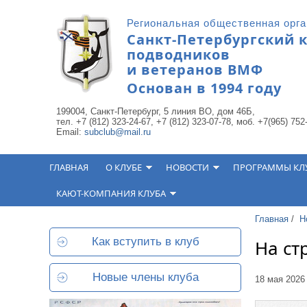
Перейти к основному содержанию
Региональная общественная орг
Санкт-Петербургский 
подводников
и ветеранов ВМФ
Основан в 1994 году
199004, Санкт-Петербург, 5 линия ВО, дом 46Б,
тел. +7 (812) 323-24-67, +7 (812) 323-07-78, моб. +7(965) 752
Email:
subclub@mail.ru
ГЛАВНАЯ
О КЛУБЕ
НОВОСТИ
ПРОГРАММЫ КЛ
КАЮТ-КОМПАНИЯ КЛУБА
Главная
/
Н
Как вступить в клуб
На ст
Новые члены клуба
18 мая 2026