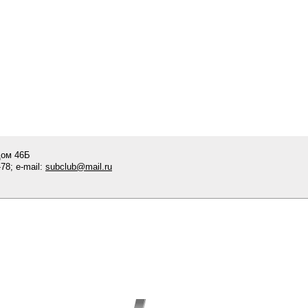
дом 46Б
78; e-mail:
subclub@mail.ru