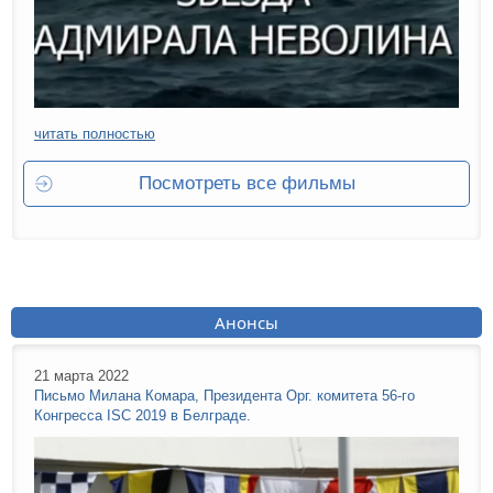
читать полностью
Посмотреть все фильмы
Анонсы
21 марта 2022
Письмо Милана Комара, Президента Орг. комитета 56-го
Конгресса ISC 2019 в Белграде.