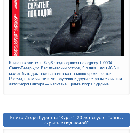
Книга находится в Клубе подводников по адресу 199004
Санкт-Петербург, Васильевский остров, 5 линия , дом 46-Б и
может быть доставлена вам в кратчайшие сроки Почтой
России, в том числе в Белоруссию и другие страны с личным
автографом автора — капитана 1 ранга Игоря Курдина.
Книга Игоря Курдина "Курск". 20 лет спустя. Тайны,
скрытые под водой"