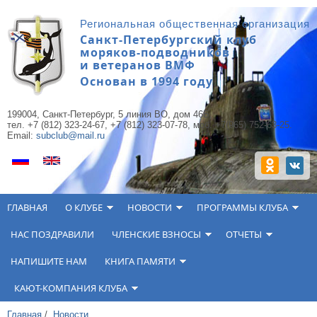
Перейти к основному содержанию
Региональная общественная организация
Санкт-Петербургский клуб
моряков-подводников
и ветеранов ВМФ
Основан в 1994 году
199004, Санкт-Петербург, 5 линия ВО, дом 46Б,
тел. +7 (812) 323-24-67, +7 (812) 323-07-78, моб. +7(965) 752-63-25.
Email:
subclub@mail.ru
ГЛАВНАЯ
О КЛУБЕ
НОВОСТИ
ПРОГРАММЫ КЛУБА
НАС ПОЗДРАВИЛИ
ЧЛЕНСКИЕ ВЗНОСЫ
ОТЧЕТЫ
НАПИШИТЕ НАМ
КНИГА ПАМЯТИ
КАЮТ-КОМПАНИЯ КЛУБА
Главная
/
Новости