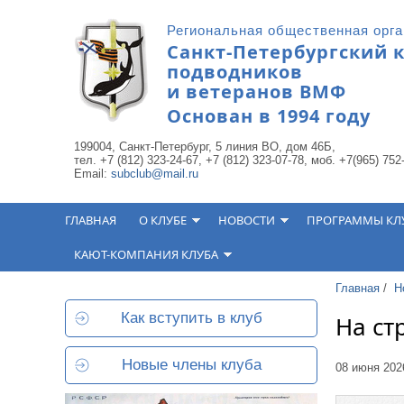
Перейти к основному содержанию
Региональная общественная орг
Санкт-Петербургский 
подводников
и ветеранов ВМФ
Основан в 1994 году
199004, Санкт-Петербург, 5 линия ВО, дом 46Б,
тел. +7 (812) 323-24-67, +7 (812) 323-07-78, моб. +7(965) 752
Email:
subclub@mail.ru
ГЛАВНАЯ
О КЛУБЕ
НОВОСТИ
ПРОГРАММЫ КЛ
КАЮТ-КОМПАНИЯ КЛУБА
Главная
/
Н
Как вступить в клуб
На ст
Новые члены клуба
08 июня 202