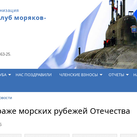
анизация
клуб моряков-
-63-25.
УБА
НАС ПОЗДРАВИЛИ
ЧЛЕНСКИЕ ВЗНОСЫ
ОТЧЕТЫ
Н
овости
раже морских рубежей Отечества
6