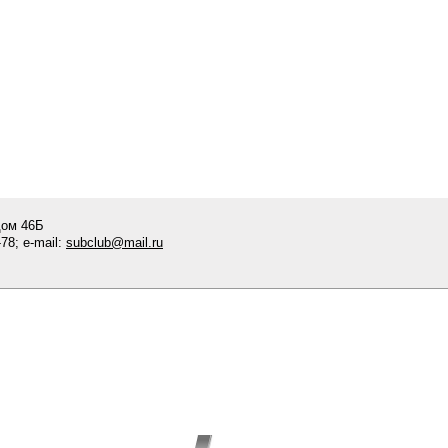
дом 46Б
78; e-mail:
subclub@mail.ru