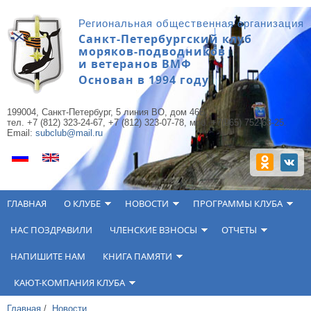
Перейти к основному содержанию
Региональная общественная организация
Санкт-Петербургский клуб
моряков-подводников
и ветеранов ВМФ
Основан в 1994 году
199004, Санкт-Петербург, 5 линия ВО, дом 46Б,
тел. +7 (812) 323-24-67, +7 (812) 323-07-78, моб. +7(965) 752-63-25.
Email:
subclub@mail.ru
ГЛАВНАЯ
О КЛУБЕ
НОВОСТИ
ПРОГРАММЫ КЛУБА
НАС ПОЗДРАВИЛИ
ЧЛЕНСКИЕ ВЗНОСЫ
ОТЧЕТЫ
НАПИШИТЕ НАМ
КНИГА ПАМЯТИ
КАЮТ-КОМПАНИЯ КЛУБА
Главная
/
Новости