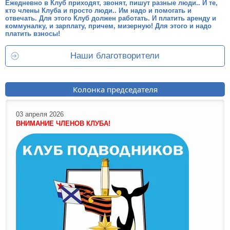
Ежедневно в Клуб приходят, звонят, пишут разные люди.. И те,
кто члены Клуба и просто люди.. Им надо и помогать и
отвечать. Для этого Клуб должен работать. И платить аренду и
коммуналку, и зарплату, причем, мизерную! Для этого и надо
платить взносы!
Наши благотворители
Колонка председателя
03 апреля 2026
ВНИМАНИЕ ЧЛЕНОВ КЛУБА!