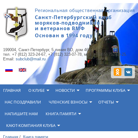
Перейти к основному содержанию
Региональная общественная организация
Санкт-Петербургский клуб
моряков-подводников
и ветеранов ВМФ
Основан в 1994 году
199004, Санкт-Петербург, 5 линия ВО, дом 46Б,
тел. +7 (812) 323-24-67, +7 (812) 323-07-78, моб. +7(965) 752-63-25.
Email:
subclub@mail.ru
ГЛАВНАЯ
О КЛУБЕ
НОВОСТИ
ПРОГРАММЫ КЛУБА
НАС ПОЗДРАВИЛИ
ЧЛЕНСКИЕ ВЗНОСЫ
ОТЧЕТЫ
НАПИШИТЕ НАМ
КНИГА ПАМЯТИ
КАЮТ-КОМПАНИЯ КЛУБА
Главная
/
Книга памяти