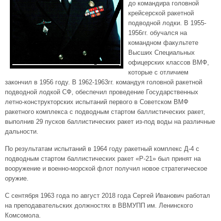
до командира головной
крейсерской ракетной
подводной лодки. В 1955-
1956гг. обучался на
командном факультете
Высших Специальных
офицерских классов ВМФ,
которые с отличием
закончил в 1956 году. В 1962-1963гг. командуя головной ракетной
подводной лодкой СФ, обеспечил проведение Государственных
летно-конструкторских испытаний первого в Советском ВМФ
ракетного комплекса с подводным стартом баллистических ракет,
выполнив 29 пусков баллистических ракет из-под воды на различные
дальности.
По результатам испытаний в 1964 году ракетный комплекс Д-4 с
подводным стартом баллистических ракет «Р-21» был принят на
вооружение и военно-морской флот получил новое стратегическое
оружие.
С сентября 1963 года по август 2018 года Сергей Иванович работал
на преподавательских должностях в ВВМУПП им. Ленинского
Комсомола.