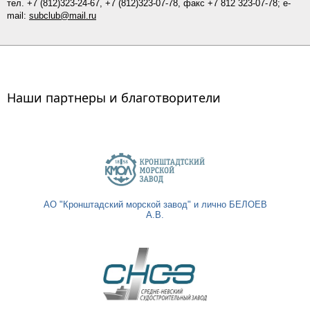
тел.
+7 (812)
323-24-67,
+7 (812)323-07-
78
, факс +7 812 323-07-78; e-
mail:
subclub@mail.ru
Наши партнеры и благотворители
АО "Кронштадский морской завод" и лично БЕЛОЕВ
А.В.