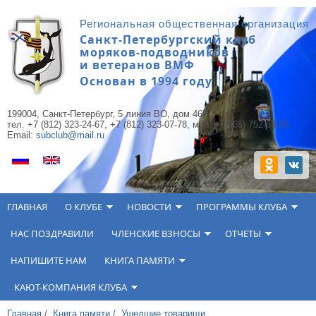
Перейти к основному содержанию
Региональная общественная организация
Санкт-Петербургский клуб
моряков-подводников
и ветеранов ВМФ
Основан в 1994 году
199004, Санкт-Петербург, 5 линия ВО, дом 46Б,
тел. +7 (812) 323-24-67, +7 (812) 323-07-78, моб. +7(965) 752-63-25.
Email:
subclub@mail.ru
ГЛАВНАЯ
О КЛУБЕ
НОВОСТИ
ПРОГРАММЫ КЛУБА
НАС ПОЗДРАВИЛИ
ЧЛЕНСКИЕ ВЗНОСЫ
ОТЧЕТЫ
НАПИШИТЕ НАМ
КНИГА ПАМЯТИ
КАЮТ-КОМПАНИЯ КЛУБА
Главная
/
Книга памяти
/
Ушедшие товарищи