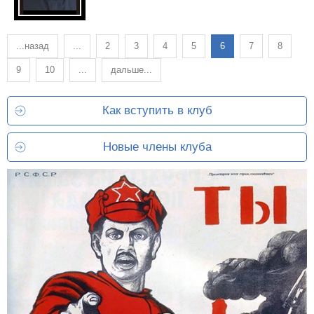
...назад
...
2
3
4
5
6
7
8
9
10
...
дальше...
Как вступить в клуб
Новые члены клуба