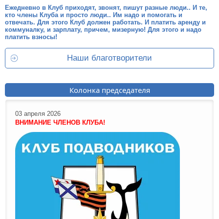
Ежедневно в Клуб приходят, звонят, пишут разные люди.. И те,
кто члены Клуба и просто люди.. Им надо и помогать и
отвечать. Для этого Клуб должен работать. И платить аренду и
коммуналку, и зарплату, причем, мизерную! Для этого и надо
платить взносы!
Наши благотворители
Колонка председателя
03 апреля 2026
ВНИМАНИЕ ЧЛЕНОВ КЛУБА!