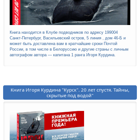
Книга находится в Клубе подводников по адресу 199004
Санкт-Петербург, Васильевский остров, 5 линия , дом 46-Б и
может быть доставлена вам в кратчайшие сроки Почтой
России, в том числе в Белоруссию и другие страны с личным
автографом автора — капитана 1 ранга Игоря Курдина.
Книга Игоря Курдина "Курск". 20 лет спустя. Тайны,
скрытые под водой"