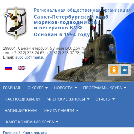
Перейти к основному содержанию
Региональная общественная организация
Санкт-Петербургский клуб
моряков-подводников
и ветеранов ВМФ
Основан в 1994 году
199004, Санкт-Петербург, 5 линия ВО, дом 46Б,
тел. +7 (812) 323-24-67, +7 (812) 323-07-78, моб. +7(965) 752-63-25.
Email:
subclub@mail.ru
ГЛАВНАЯ
О КЛУБЕ
НОВОСТИ
ПРОГРАММЫ КЛУБА
НАС ПОЗДРАВИЛИ
ЧЛЕНСКИЕ ВЗНОСЫ
ОТЧЕТЫ
НАПИШИТЕ НАМ
КНИГА ПАМЯТИ
КАЮТ-КОМПАНИЯ КЛУБА
Главная
/
Книга памяти