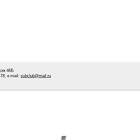
дом 46Б
78; e-mail:
subclub@mail.ru