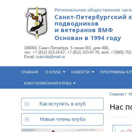
Перейти к основному содержанию
Региональная общественная орг
Санкт-Петербургский 
подводников
и ветеранов ВМФ
Основан в 1994 году
199004, Санкт-Петербург, 5 линия ВО, дом 46Б,
тел. +7 (812) 323-24-67, +7 (812) 323-07-78, моб. +7(965) 752
Email:
subclub@mail.ru
ГЛАВНАЯ
О КЛУБЕ
НОВОСТИ
ПРОГРАММЫ КЛ
КАЮТ-КОМПАНИЯ КЛУБА
Главная
/
Н
Как вступить в клуб
Нас п
Новые члены клуба