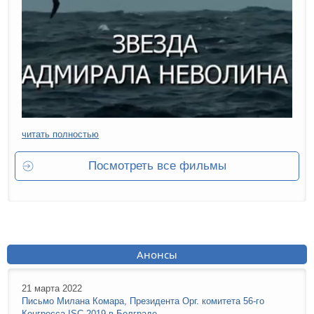
читать полностью
Посмотреть все фильмы
Анонсы
21 марта 2022
Письмо Милана Комара, Президента Орг. комитета 56-го
Конгресса ISC 2019 в Белграде.