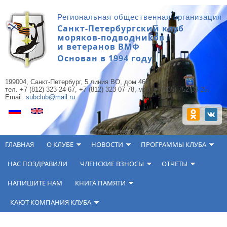
Перейти к основному содержанию
Региональная общественная организация
Санкт-Петербургский клуб
моряков-подводников
и ветеранов ВМФ
Основан в 1994 году
199004, Санкт-Петербург, 5 линия ВО, дом 46Б,
тел. +7 (812) 323-24-67, +7 (812) 323-07-78, моб. +7(965) 752-63-25.
Email:
subclub@mail.ru
ГЛАВНАЯ
О КЛУБЕ
НОВОСТИ
ПРОГРАММЫ КЛУБА
НАС ПОЗДРАВИЛИ
ЧЛЕНСКИЕ ВЗНОСЫ
ОТЧЕТЫ
НАПИШИТЕ НАМ
КНИГА ПАМЯТИ
КАЮТ-КОМПАНИЯ КЛУБА