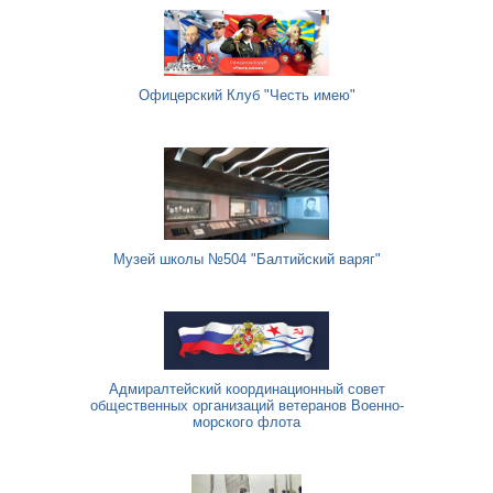
Офицерский Клуб "Честь имею"
Музей школы №504 "Балтийский варяг"
Адмиралтейский координационный совет
общественных организаций ветеранов Военно-
морского флота