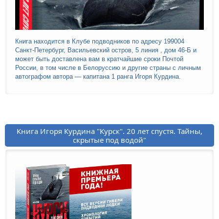
Книга находится в Клубе подводников по адресу 199004
Санкт-Петербург, Васильевский остров, 5 линия , дом 46-Б и
может быть доставлена вам в кратчайшие сроки Почтой
России, в том числе в Белоруссию и другие страны с личным
автографом автора — капитана 1 ранга Игоря Курдина.
Книга Игоря Курдина "Курск". 20 лет спустя. Тайны,
скрытые под водой"