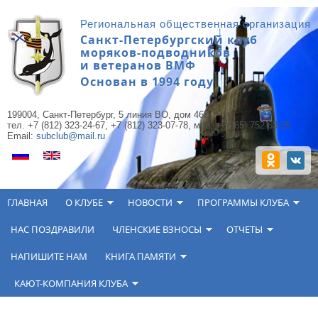
Перейти к основному содержанию
Региональная общественная организация
Санкт-Петербургский клуб
моряков-подводников
и ветеранов ВМФ
Основан в 1994 году
199004, Санкт-Петербург, 5 линия ВО, дом 46Б,
тел. +7 (812) 323-24-67, +7 (812) 323-07-78, моб. +7(965) 752-63-25.
Email:
subclub@mail.ru
ГЛАВНАЯ
О КЛУБЕ
НОВОСТИ
ПРОГРАММЫ КЛУБА
НАС ПОЗДРАВИЛИ
ЧЛЕНСКИЕ ВЗНОСЫ
ОТЧЕТЫ
НАПИШИТЕ НАМ
КНИГА ПАМЯТИ
КАЮТ-КОМПАНИЯ КЛУБА