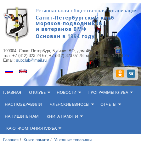
Перейти к основному содержанию
Региональная общественная организация
Санкт-Петербургский клуб
моряков-подводников
и ветеранов ВМФ
Основан в 1994 году
199004, Санкт-Петербург, 5 линия ВО, дом 46Б,
тел. +7 (812) 323-24-67, +7 (812) 323-07-78, моб. +7(965) 752-63-25.
Email:
subclub@mail.ru
ГЛАВНАЯ
О КЛУБЕ
НОВОСТИ
ПРОГРАММЫ КЛУБА
НАС ПОЗДРАВИЛИ
ЧЛЕНСКИЕ ВЗНОСЫ
ОТЧЕТЫ
НАПИШИТЕ НАМ
КНИГА ПАМЯТИ
КАЮТ-КОМПАНИЯ КЛУБА
Главная
/
Книга памяти
/
Ушедшие товарищи