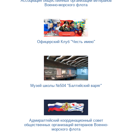
Ассоциация общественных организаций ветеранов
Военно-морского флота
Офицерский Клуб "Честь имею"
Музей школы №504 "Балтийский варяг"
Адмиралтейский координационный совет
общественных организаций ветеранов Военно-
морского флота