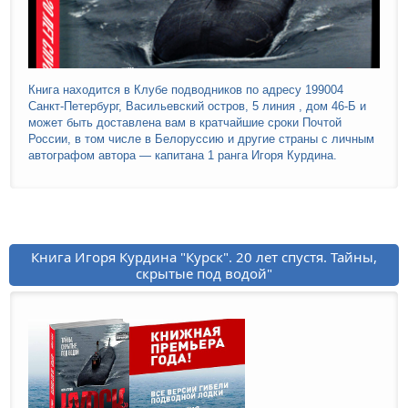
Книга находится в Клубе подводников по адресу 199004
Санкт-Петербург, Васильевский остров, 5 линия , дом 46-Б и
может быть доставлена вам в кратчайшие сроки Почтой
России, в том числе в Белоруссию и другие страны с личным
автографом автора — капитана 1 ранга Игоря Курдина.
Книга Игоря Курдина "Курск". 20 лет спустя. Тайны,
скрытые под водой"