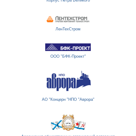
Корпус Петра Великого
ЛенТехСтром
ООО "БФК-Проект"
АО "Концерн "НПО "Аврора"