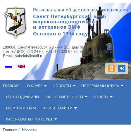
Перейти к основному содержанию
Региональная общественная организация
Санкт-Петербургский клуб
моряков-подводников
и ветеранов ВМФ
Основан в 1994 году
199004, Санкт-Петербург, 5 линия ВО, дом 46Б,
тел. +7 (812) 323-24-67, +7 (812) 323-07-78, моб. +7(965) 752-63-25.
Email:
subclub@mail.ru
ГЛАВНАЯ
О КЛУБЕ
НОВОСТИ
ПРОГРАММЫ КЛУБА
НАС ПОЗДРАВИЛИ
ЧЛЕНСКИЕ ВЗНОСЫ
ОТЧЕТЫ
НАПИШИТЕ НАМ
КНИГА ПАМЯТИ
КАЮТ-КОМПАНИЯ КЛУБА
Главная
/
Новости