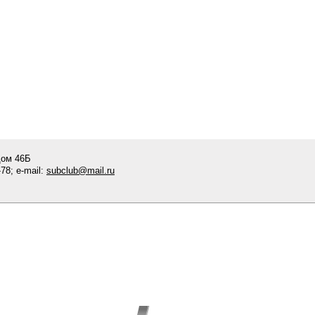
дом 46Б
78; e-mail:
subclub@mail.ru