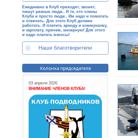
Ежедневно в Клуб приходят, звонят,
пишут разные люди.. И те, кто члены
Клуба и просто люди.. Им надо и помогать
и отвечать. Для этого Клуб должен
работать. И платить аренду и коммуналку,
и зарплату, причем, мизерную! Для этого
и надо платить взносы!
Наши благотворители
Колонка председателя
03 апреля 2026
ВНИМАНИЕ ЧЛЕНОВ КЛУБА!