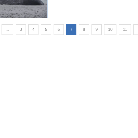
...
3
4
5
6
7
8
9
10
11