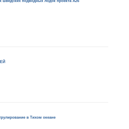
ёх шведских подводных лодок проекта А26
ЗЕЙ
трулирование в Тихом океане