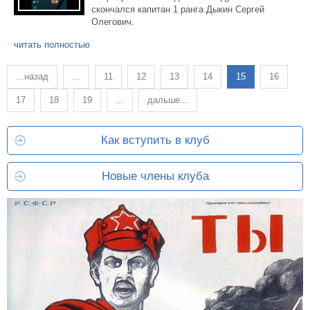
скончался капитан 1 ранга Дыкин Сергей
Олегович.
читать полностью
...назад
...
11
12
13
14
15
16
17
18
19
...
дальше...
Как вступить в клуб
Новые члены клуба