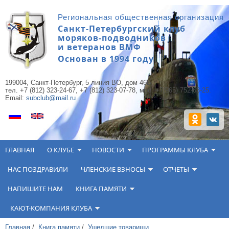
Перейти к основному содержанию
Региональная общественная организация
Санкт-Петербургский клуб
моряков-подводников
и ветеранов ВМФ
Основан в 1994 году
199004, Санкт-Петербург, 5 линия ВО, дом 46Б,
тел. +7 (812) 323-24-67, +7 (812) 323-07-78, моб. +7(965) 752-63-25.
Email:
subclub@mail.ru
ГЛАВНАЯ
О КЛУБЕ
НОВОСТИ
ПРОГРАММЫ КЛУБА
НАС ПОЗДРАВИЛИ
ЧЛЕНСКИЕ ВЗНОСЫ
ОТЧЕТЫ
НАПИШИТЕ НАМ
КНИГА ПАМЯТИ
КАЮТ-КОМПАНИЯ КЛУБА
Главная
/
Книга памяти
/
Ушедшие товарищи